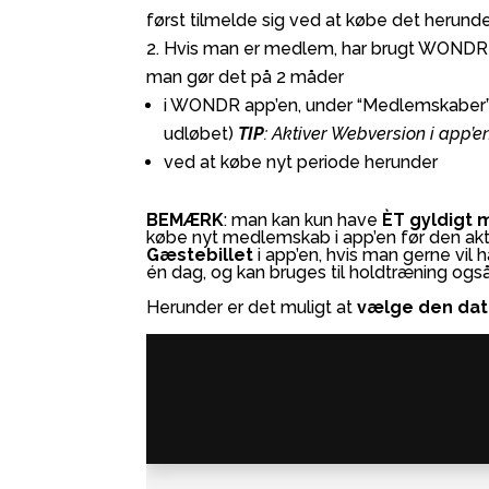
først tilmelde sig ved at købe det herunde
Hvis man er medlem, har brugt WONDR 
man gør det på 2 måder
i WONDR app’en, under “Medlemskaber”
udløbet)
TIP
: Aktiver Webversion i app’en,
ved at købe nyt periode herunder
BEMÆRK
: man kan kun have
ÈT gyldigt
købe nyt medlemskab i app’en før den ak
Gæstebillet
i app’en, hvis man gerne vil
én dag, og kan bruges til holdtræning ogs
Herunder er det muligt at
vælge den dat