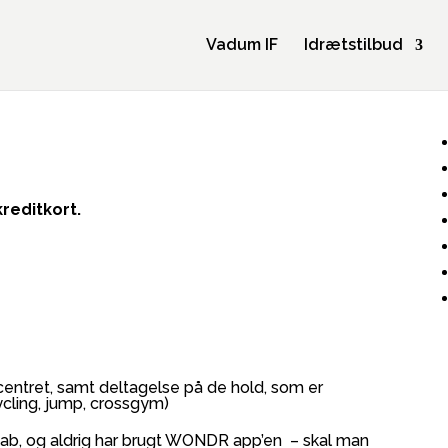
Vadum IF
Idrætstilbud
reditkort.
entret, samt deltagelse på de hold, som er
cycling, jump, crossgym)
kab, og aldrig har brugt WONDR app’en – skal man