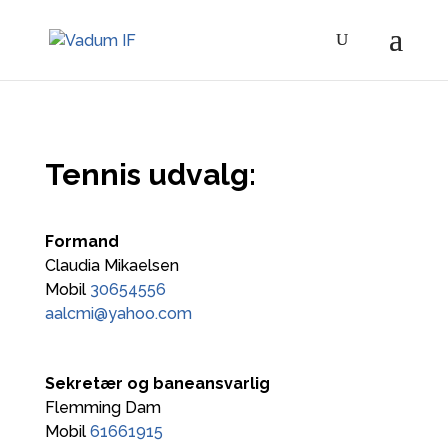
​Tennis udvalg:
Formand
Claudia Mikaelsen
Mobil
30654556
aalcmi@yahoo.com
Sekretær og baneansvarlig
Flemming Dam
Mobil
61661915