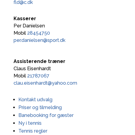
fld@c.dk
Kasserer
Per Danielsen
Mobil
28454750
per.danielsen@sport.dk
Assisterende træner
Claus Eisenhardt
Mobil
21787067
clau.eisenhardt@yahoo.com
Kontakt udvalg
Priser og tilmelding
Banebooking for gæster
Ny i tennis
Tennis regler